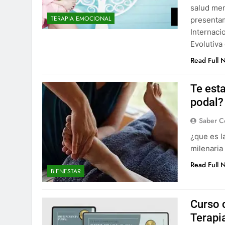
salud men
TERAPIA EMOCIONAL
presentam
Internaci
Evolutiva
Read Full 
Te est
podal?
Saber C
¿que es l
milenaria
Read Full 
BIENESTAR
Curso 
Terapia