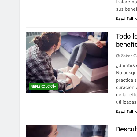
trataremo
sus bene
Read Full 
Todo lo
benefi
Saber C
¿Sientes 
No busque
práctica s
REFLEXOLOGÍA
curación 
de la ref
utilizada
Read Full 
Descubr