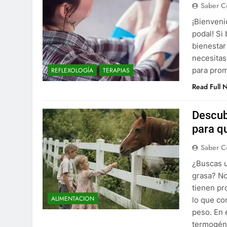
Saber C
¡Bienveni
podal! Si
bienestar
necesitas
para promo
REFLEXOLOGÍA
TERAPIAS
Read Full 
Descub
para q
Saber C
¿Buscas u
grasa? No
tienen pr
ALIMENTACION
lo que co
peso. En 
termogéni