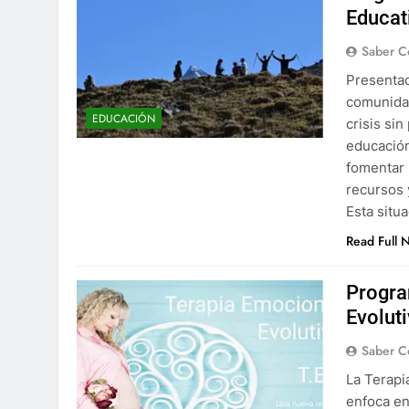
Educat
Saber C
Presentac
comunidad
EDUCACIÓN
crisis si
educación
fomentar 
recursos 
Esta situ
Read Full 
Progra
Evolut
Saber C
La Terapi
enfoca en