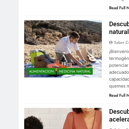
Read Full 
Descub
natura
Saber C
¡Bienveni
termogéni
potenciar
ALIMENTACION
MEDICINA NATURAL
adecuado.
capacidad
quemes má
Read Full 
Descub
aceler