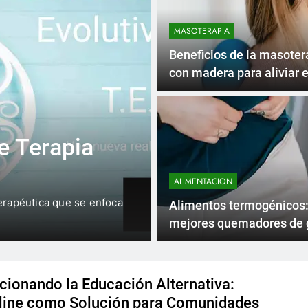
MASOTERAPIA
Beneficios de la masoter
con madera para aliviar e
muscular
3 Años 
MEDICINA NATURAL
Curso complet
Qué es la
Podal: Una Te
ALIMENTACION
Efectiva en t
‍¡APROVECHA EL DESCUENTO!
Alimentos termogénicos:
obre esta técnica milenaria
Profesional La reflexología 
mejores quemadores de 
para tu dieta
cionando la Educación Alternativa:
line como Solución para Comunidades