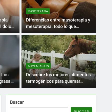
MASOTERAPIA
apia
Diferencias entre masoterapia y
l dolor
mesoterapia: todo lo que
necesitas saber
Atrás
EDUCA
o de Reflexología
Rev
rapia Natural y
Alt
ALIMENTACION
us Pies
Sol
 Curso completo de Reflexología Podal
Presen
 Los
Descubre los mejores alimentos
podal es una técnica…
comuni
Edu
grasa
termogénicos para quemar
grasa
Buscar
BUSCAR