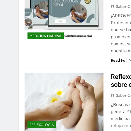
Saber C
‍¡APROVE
Profesion
que se ba
MEDICINA NATURAL
promover 
damos, se
nuestra 
Read Full 
Reflex
sobre e
Saber C
¿Buscas u
general? 
medicina 
REFLEXOLOGÍA
relajación