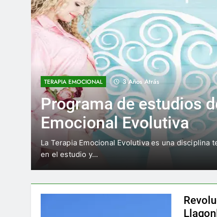
3 Años Atrás
BIENESTAR
Te estas preguntando ¿
reflexología podal?
foca
¿que es la reflexología podal? aquí te contamos s
Revolu
Llagon